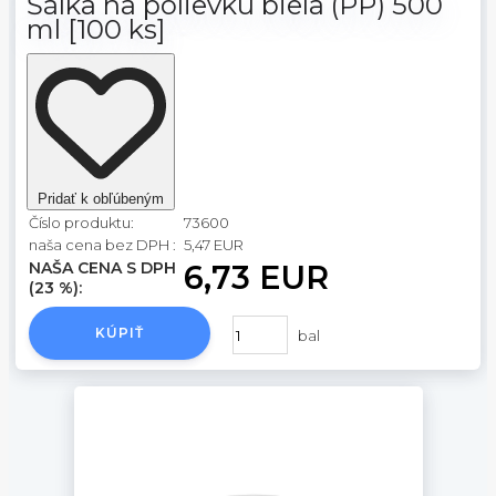
Šálka na polievku biela (PP) 500
ml [100 ks]
Pridať k obľúbeným
Číslo produktu:
73600
naša cena bez DPH :
5,47 EUR
NAŠA CENA S DPH
6,73 EUR
(23 %):
KÚPIŤ
bal