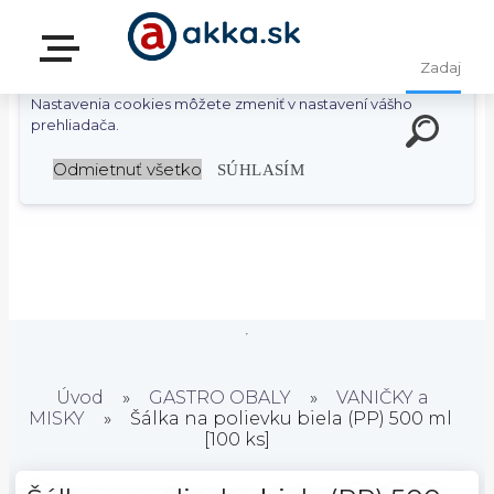
S cieľom uľahčiť užívateľom používať naše webové stránky
využívame cookies. Používaním našich stránok súhlasíte s
ukladaním súborov cookie na vašom počítači / zariadení.
Nastavenia cookies môžete zmeniť v nastavení vášho
prehliadača.
Odmietnuť všetko
SÚHLASÍM
Úvod
»
GASTRO OBALY
»
VANIČKY a
MISKY
»
Šálka na polievku biela (PP) 500 ml
[100 ks]