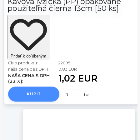
Kávová lyžička (PP) opakovane
použiteľná čierna 13cm [50 ks]
Pridať k obľúbeným
Číslo produktu:
22095
naša cena bez DPH :
0,83 EUR
NAŠA CENA S DPH
1,02 EUR
(23 %):
KÚPIŤ
bal