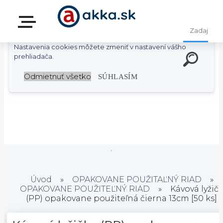
S cieľom uľahčiť užívateľom používať naše webové stránky
využívame cookies. Používaním našich stránok súhlasíte s
ukladaním súborov cookie na vašom počítači / zariadení.
Nastavenia cookies môžete zmeniť v nastavení vášho
prehliadača.
Odmietnuť všetko
SÚHLASÍM
Úvod
»
OPAKOVANE POUŽITAĽNÝ RIAD
»
OPAKOVANE POUŽITEĽNÝ RIAD
»
Kávová lyžič
(PP) opakovane použiteľná čierna 13cm [50 ks]